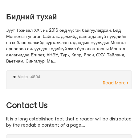
Бидний тухай
Зуут Трэйвел ХХК нь 2016 онд үүсгэн байгуулагдсан. Бид
Монголын унаган байгаль, дэлхийд давтагдашгүй нүүдлийн
өв соёлоо дэлхийд сурталчлан гадаадын жуулчдыг Монгол
орноороо аялуулдаг төдийгүй жил бүр олон тооны Монгол
аялагчидаа Египет, АНЭУ, Турк, Кипр, Япон, ОХУ, Тайланд,
Вьетнам, Сингапур, Ма...
Visits : 4804
Read More
Contact Us
It is a long established fact that a reader will be distracted
by the readable content of a page....