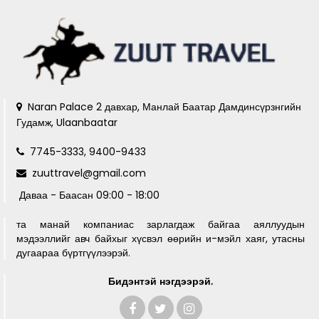
Naran Palace 2 давхар, Манлай Баатар Дамдинсүрзнгийн
Гудамж, Ulaanbaatar
7745-3333, 9400-9433
zuuttravel@gmail.com
Даваа - Баасан 09:00 - 18:00
та манай компаниас зарлагдаж байгаа аяллуудын
мэдээллийг авч байхыг хүсвэл өөрийн и-мэйл хаяг, утасны
дугаараа бүртгүүлээрэй.
Бидэнтэй нэгдээрэй.