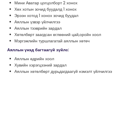
Мини Аватар цогцолборт 2 хонох
Хөх хотын зочид буудалд 1 хонох
Эрээн хотод 1 хонох зочид буудал
Аяллын үзвэр үйлчилгээ
Аяллын тээврийн зардал
Хөтөлбөрт заагдсан өглөөний цай,оройн хоол
Мэргэжлийн туршлагатай аяллын хөтөч
Аяллын үнэд багтаагүй зүйлс:
Аяллын өдрийн хоол
Хувийн хэрэгцээний зардал
Аяллын хөтөлбөрт дурьдагдаагүй нэмэлт үйлчилгээ