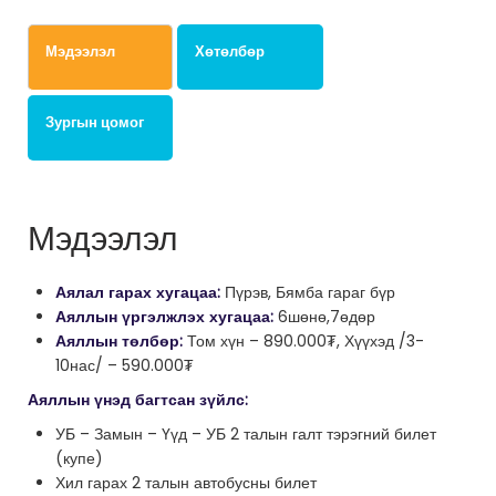
Мэдээлэл
Хөтөлбөр
Зургын цомог
Мэдээлэл
Аялал гарах хугацаа:
Пүрэв, Бямба гараг бүр
Аяллын үргэлжлэх хугацаа:
6шөнө,7өдөр
Аяллын төлбөр:
Том хүн – 890.000₮, Хүүхэд /3-
10нас/ – 590.000₮
Аяллын үнэд багтсан зүйлс:
УБ – Замын – Үүд – УБ 2 талын галт тэрэгний билет
(купе)
Хил гарах 2 талын автобусны билет