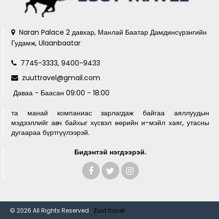
Naran Palace 2 давхар, Манлай Баатар Дамдинсүрзнгийн
Гудамж, Ulaanbaatar
7745-3333, 9400-9433
zuuttravel@gmail.com
Даваа - Баасан 09:00 - 18:00
та манай компаниас зарлагдаж байгаа аяллуудын
мэдээллийг авч байхыг хүсвэл өөрийн и-мэйл хаяг, утасны
дугаараа бүртгүүлээрэй.
Бидэнтэй нэгдээрэй.
© 2026 All Rights Reserved .
Zuut travel