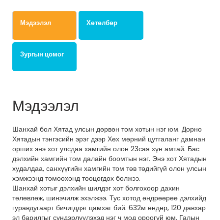
Мэдээлэл
Хөтөлбөр
Зургын цомог
Мэдээлэл
Шанхай бол Хятад улсын дөрвөн том хотын нэг юм. Дорно
Хятадын тэнгэсийн эрэг дээр Хөх мөрний цутгаланг дамнан
орших энэ хот улсдаа хамгийн олон 23сая хүн амтай. Бас
дэлхийн хамгийн том далайн боомтын нэг. Энэ хот Хятадын
худалдаа, санхүүгийн хамгийн том төв төдийгүй олон улсын
хэмжээнд томоохонд тооцогдох болжээ.
Шанхай хотыг дэлхийн шилдэг хот болгохоор дахин
төлөвлөж, шинэчилж эхэлжээ. Тус хотод өндрөөрөө дэлхийд
гуравдугаарт бичигддэг цамхаг бий. 632м өндөр, 120 давхар
эл барилгыг сүндэрлүүлэхэд нэг ч мод ороогүй юм. Галын