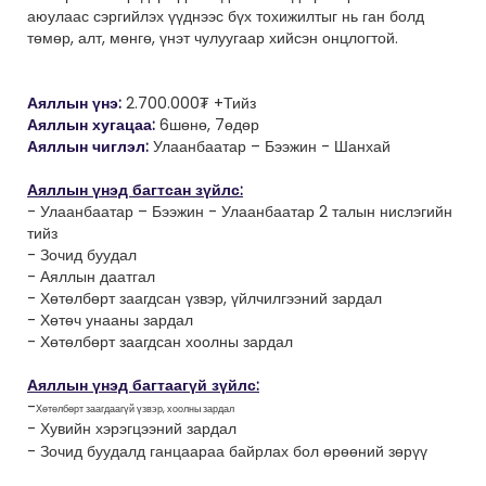
аюулаас сэргийлэх үүднээс бүх тохижилтыг нь ган болд
төмөр, алт, мөнгө, үнэт чулуугаар хийсэн онцлогтой.
Аяллын үнэ:
2.700.000₮
+
Тийз
Аяллын хугацаа:
6шөнө, 7өдөр
Аяллын чиглэл:
Улаанбаатар – Бээжин - Шанхай
Аяллын үнэд багтсан зүйлс:
- Улаанбаатар – Бээжин - Улаанбаатар 2 талын нислэгийн
тийз
- Зочид буудал
- Аяллын даатгал
- Хөтөлбөрт заагдсан үзвэр, үйлчилгээний зардал
- Хөтөч унааны зардал
- Хөтөлбөрт заагдсан хоолны зардал
Аяллын үнэд багтаагүй зүйлс:
-
Хөтөлбөрт заагдаагүй үзвэр, хоолны зардал
- Хувийн хэрэгцээний зардал
- Зочид буудалд ганцаараа байрлах бол өрөөний зөрүү