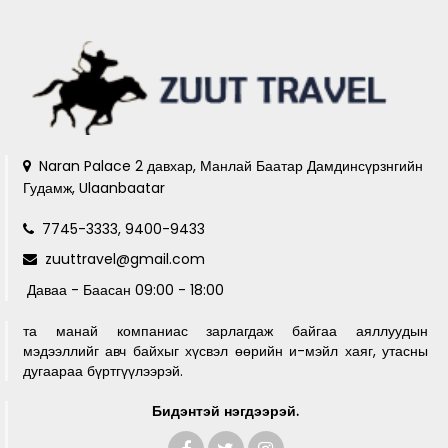
Naran Palace 2 давхар, Манлай Баатар Дамдинсүрзнгийн
Гудамж, Ulaanbaatar
7745-3333, 9400-9433
zuuttravel@gmail.com
Даваа - Баасан 09:00 - 18:00
та манай компаниас зарлагдаж байгаа аяллуудын
мэдээллийг авч байхыг хүсвэл өөрийн и-мэйл хаяг, утасны
дугаараа бүртгүүлээрэй.
Бидэнтэй нэгдээрэй.