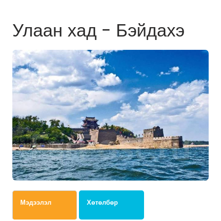
Улаан хад - Бэйдахэ
Мэдээлэл
Хөтөлбөр