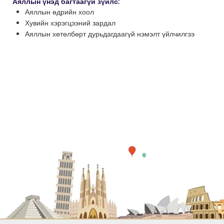
Аяллын үнэд багтаагүй зүйлс:
Аяллын өдрийн хоол
Хувийн хэрэгцээний зардал
Аяллын хөтөлбөрт дурьдагдаагүй нэмэлт үйлчилгээ