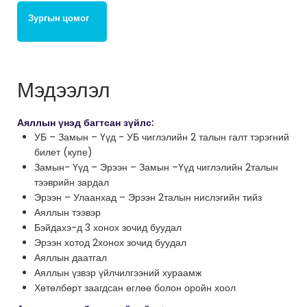
Зургын цомог
Мэдээлэл
Аяллын үнэд багтсан зүйлс:
УБ – Замын – Үүд - УБ чиглэлийн 2 талын галт тэрэгний
билет (купе)
Замын- Үүд – Эрээн – Замын –Үүд чиглэлийн 2талын
тээврийн зардал
Эрээн – Улаанхад – Эрээн 2талын нислэгийн тийз
Аяллын тээвэр
Бэйдахэ-д 3 хонох зочид буудал
Эрээн хотод 2хонох зочид буудал
Аяллын даатгал
Аяллын үзвэр үйлчилгээний хураамж
Хөтөлбөрт заагдсан өглөө болон оройн хоол