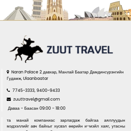
Naran Palace 2 давхар, Манлай Баатар Дамдинсүрзнгийн
Гудамж, Ulaanbaatar
7745-3333, 9400-9433
zuuttravel@gmail.com
Даваа - Баасан 09:00 - 18:00
та манай компаниас зарлагдаж байгаа аяллуудын
мэдээллийг авч байхыг хүсвэл өөрийн и-мэйл хаяг, утасны