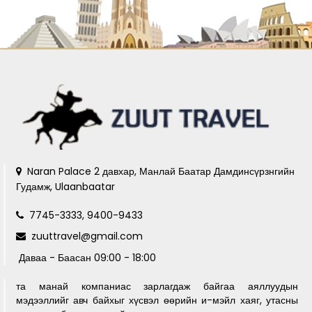
Naran Palace 2 давхар, Манлай Баатар Дамдинсүрзнгийн
Гудамж, Ulaanbaatar
7745-3333, 9400-9433
zuuttravel@gmail.com
Даваа - Баасан 09:00 - 18:00
та манай компаниас зарлагдаж байгаа аяллуудын
мэдээллийг авч байхыг хүсвэл өөрийн и-мэйл хаяг, утасны