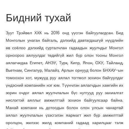
Бидний тухай
Зуут Трэйвел ХХК нь 2016 онд үүсгэн байгуулагдсан. Бид
Монголын унаган байгаль, дэлхийд давтагдашгүй нүүдлийн
өв соёлоо дэлхийд сурталчлан гадаадын жуулчдыг Монгол
орноороо аялуулдаг төдийгүй жил бүр олон тооны Монгол
аялагчидаа Египет, АНЭУ, Турк, Кипр, Япон, ОХУ, Тайланд,
Вьетнам, Сингапур, Малайз, Арлын орнууд болон БНХАУ-ын
томоохон хот, мужууд руу аялал тогтмол зохион байгуулдаг
үндэсний компанийн нэг юм. Түүнчлэн аялагчдын хамгийн их
зорин очдог аялал жуулчлалын бүс нутгууд руу захиалгат
нислэгтэй аяллыг амжилттай зохион байгуулсаар байна.
Манай компани нь дотоодын болон олон улсын чанартай
аялал жуулчлалын үзэсгэлэн яармагт жил бүр амжилттай
оролцон, жилээс жилд компаний гадаад харилцааг тэлж