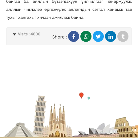
байгаа ба аяллын бүтээгдэхүүн үйлчилгээг чанаржуулж,
аяллын чиглэлээ өргөжүүлж аялагчдын сэтгэл ханамж тав
тухыг хангахыг хичээн ажиллаж байна.
Visits : 4800
Share :