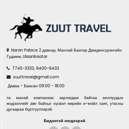
Naran Palace 2 давхар, Манлай Баатар Дамдинсүрзнгийн
Гудамж, Ulaanbaatar
7745-3333, 9400-9433
zuuttravel@gmail.com
Даваа - Баасан 09:00 - 18:00
та манай компаниас зарлагдаж байгаа аяллуудын
мэдээллийг авч байхыг хүсвэл өөрийн и-мэйл хаяг, утасны
дугаараа бүртгүүлээрэй.
Бидэнтэй нэгдээрэй.