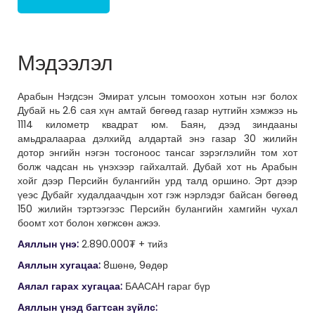
Мэдээлэл
Арабын Нэгдсэн Эмират улсын томоохон хотын нэг болох
Дубай нь 2.6 сая хүн амтай бөгөөд газар нутгийн хэмжээ нь
1114 километр квадрат юм. Баян, дээд зиндааны
амьдралаараа дэлхийд алдартай энэ газар 30 жилийн
дотор энгийн нэгэн тосгоноос тансаг зэрэглэлийн том хот
болж чадсан нь үнэхээр гайхалтай. Дубай хот нь Арабын
хойг дээр Персийн булангийн урд талд оршино. Эрт дээр
үеэс Дубайг худалдаачдын хот гэж нэрлэдэг байсан бөгөөд
150 жилийн тэртээгээс Персийн булангийн хамгийн чухал
боомт хот болон хөгжсөн ажээ.
Аяллын үнэ:
2.890.000₮ + тийз
Аяллын хугацаа:
8шөнө, 9өдөр
Аялал гарах хугацаа:
БААСАН гараг бүр
Аяллын үнэд багтсан зүйлс: