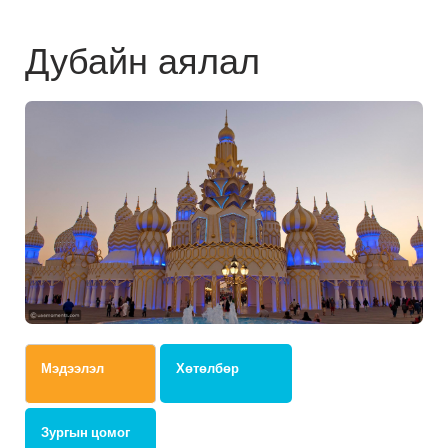
Дубайн аялал
Мэдээлэл
Хөтөлбөр
Зургын цомог