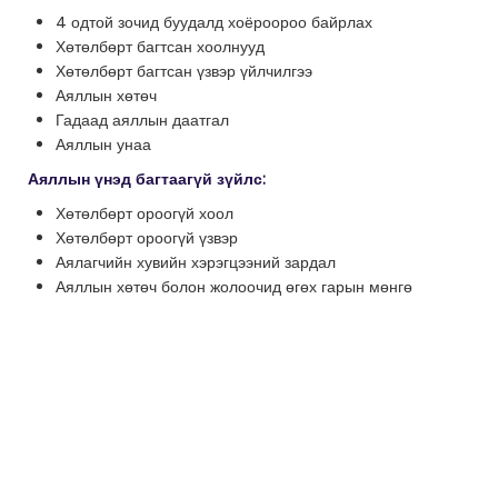
4 одтой зочид буудалд хоёроороо байрлах
Хөтөлбөрт багтсан хоолнууд
Хөтөлбөрт багтсан үзвэр үйлчилгээ
Аяллын хөтөч
Гадаад аяллын даатгал
Аяллын унаа
Аяллын үнэд багтаагүй зүйлс:
Хөтөлбөрт ороогүй хоол
Хөтөлбөрт ороогүй үзвэр
Аялагчийн хувийн хэрэгцээний зардал
Аяллын хөтөч болон жолоочид өгөх гарын мөнгө