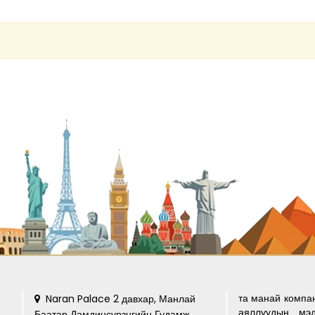
та манай компа
Naran Palace 2 давхар, Манлай
аяллуудын мэд
Баатар Дамдинсүрзнгийн Гудамж,