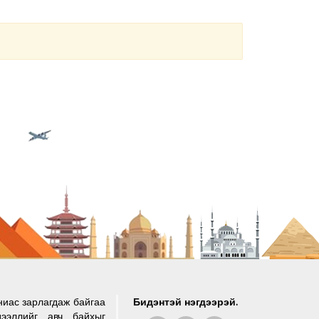
ниас зарлагдаж байгаа
Бидэнтэй нэгдээрэй.
ээллийг авч байхыг