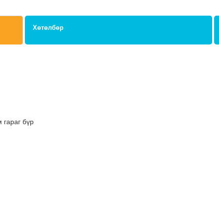
Хөтөлбөр
м гараг бүр