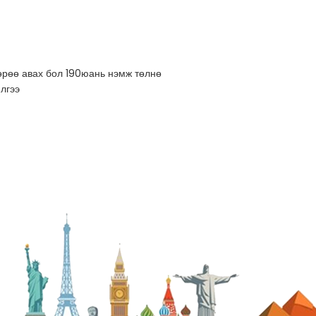
рөө авах бол 190юань нэмж төлнө
лгээ