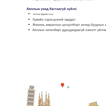
Аяллын үнэд багтаагүй зүйлс:
Аяллын өдрийн хоол
Хувийн хэрэгцээний зардал
Жининь амралтын цогцолборт зочид буудлын ө
Аяллын хөтөлбөрт дурьдагдаагүй нэмэлт үйлчи