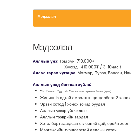
Мэдээлэл
Мэдээлэл
Аяллын үнэ:
Том хүн: 71
0.000₮
Хүүхэд: 410.000₮
/
3-10нас
/
Аялал гарах хугацаа:
Мягмар, Пүрэв, Баасан, Ня
Аяллын үнэд багтсан зүйлс:
УБ – Замын – Үүд – УБ 2 талын галт тэрэгний билет
(купе
)
Жининь 5 одтой амралтын цогцолборт 2 хонох
Эрээн хотод 1 хонох зочид буудал
Аяллын үзвэр үйлчилгээ
Аяллын тээврийн зардал
Хөтөлбөрт заагдсан өглөөний цай, оройн хоол
Мэргэжлийн туршлагатай аяллын хөтөч