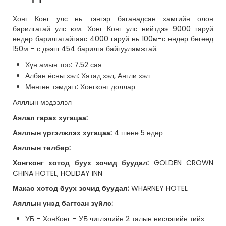
Хонг Конг улс нь тэнгэр баганадсан хамгийн олон
барилгатай улс юм. Хонг Конг улс нийтдээ 9000 гаруй
өндөр барилгатайгаас 4000 гаруй нь 100м-с өндөр бөгөөд
150м – с дээш 454 барилга байгууламжтай.
Хүн амын тоо: 7.52 сая
Албан ёсны хэл: Хятад хэл, Англи хэл
Мөнгөн тэмдэгт: Хонгконг доллар
Аяллын мэдээлэл
Аялал гарах хугацаа:
Аяллын үргэлжлэх хугацаа:
4 шөнө 5 өдөр
Аяллын төлбөр:
Хонгконг хотод буух зочид буудал:
GOLDEN CROWN
CHINA HOTEL, HOLIDAY INN
Макао хотод буух зочид буудал:
WHARNEY HOTEL
Аяллын үнэд багтсан зүйлс:
УБ – ХонКонг – УБ чиглэлийн 2 талын нислэгийн тийз