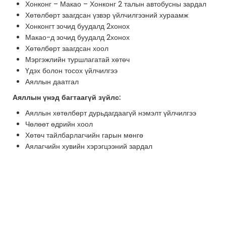
Хонконг – Макао – Хонконг 2 талын автобусны зардал
Хөтөлбөрт заагдсан үзвэр үйлчилгээний хураамж
Хонконгт зочид буудалд 2хонох
Макао-д зочид буудалд 2хонох
Хөтөлбөрт заагдсан хоол
Мэргэжлийн туршлагатай хөтөч
Үдэх болон тосох үйлчилгээ
Аяллын даатгал
Аяллын үнэд багтаагүй зүйлс:
Аяллын хөтөлбөрт дурьдагдаагүй нэмэлт үйлчилгээ
Чөлөөт өдрийн хоол
Хөтөч тайлбарлагчийн гарын мөнгө
Аялагчийн хувийн хэрэгцээний зардал