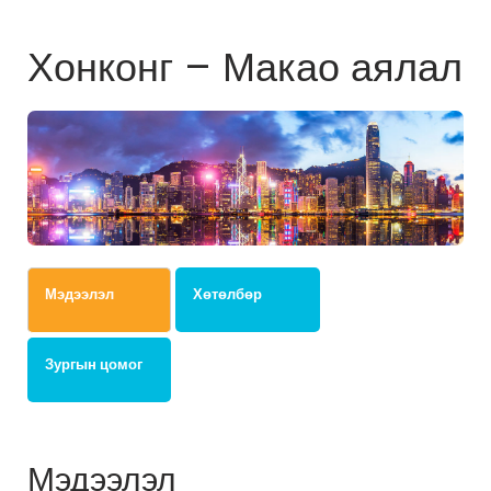
Хонконг – Макао аялал
Мэдээлэл
Хөтөлбөр
Зургын цомог
Мэдээлэл