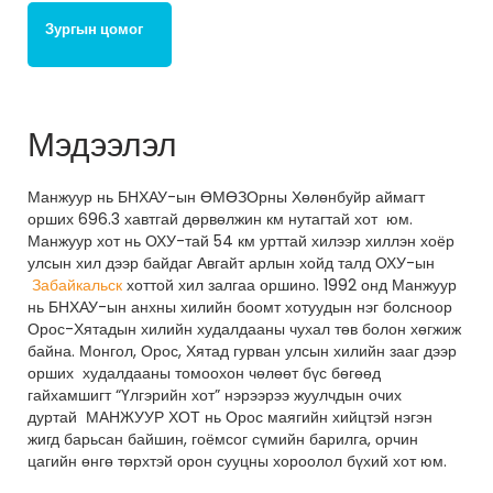
Зургын цомог
Мэдээлэл
Манжуур нь БНХАУ-ын ӨМӨЗОрны Хөлөнбуйр аймагт
орших 696.3 хавтгай дөрвөлжин км нутагтай хот юм.
Манжуур хот нь ОХУ-тай 54 км урттай хилээр хиллэн хоёр
улсын хил дээр байдаг Авгайт арлын хойд талд ОХУ-ын
Забайкальск
хоттой хил залгаа оршино. 1992 онд Манжуур
нь БНХАУ-ын анхны хилийн боомт хотуудын нэг болсноор
Орос-Хятадын хилийн худалдааны чухал төв болон хөгжиж
байна. Монгол, Орос, Хятад гурван улсын хилийн зааг дээр
орших худалдааны томоохон чөлөөт бүс бөгөөд
гайхамшигт “Үлгэрийн хот” нэрээрээ жуулчдын очих
дуртай МАНЖУУР ХОТ нь Орос маягийн хийцтэй нэгэн
жигд барьсан байшин, гоёмсог сүмийн барилга, орчин
цагийн өнгө төрхтэй орон сууцны хороолол бүхий хот юм.