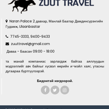
Naran Palace 2 давхар, Манлай Баатар Дамдинсүрзнгийн
Гудамж, Ulaanbaatar
7745-3333, 9400-9433
zuuttravel@gmail.com
Даваа - Баасан 09:00 - 18:00
та манай компаниас зарлагдаж байгаа аяллуудын
мэдээллийг авч байхыг хүсвэл өөрийн и-мэйл хаяг, утасны
дугаараа бүртгүүлээрэй.
Бидэнтэй нэгдээрэй.