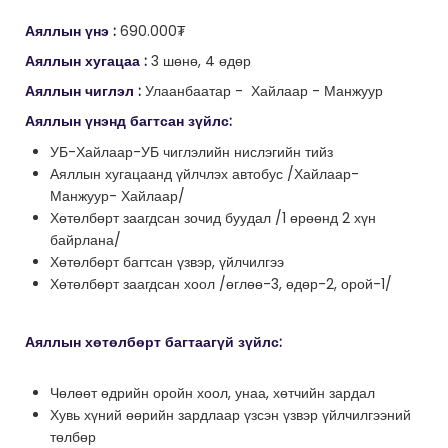
Аяллын үнэ :
690.000₮
Аяллын хугацаа :
3 шөнө, 4 өдөр
Аяллын чиглэл :
Улаанбаатар - Хайлаар - Манжуур
Аяллын үнэнд багтсан зүйлс:
УБ-Хайлаар-УБ чиглэлийн нислэгийн тийз
Аяллын хугацаанд үйлчлэх автобус /Хайлаар-
Манжуур- Хайлаар/
Хөтөлбөрт заагдсан зочид буудал /1 өрөөнд 2 хүн
байрлана/
Хөтөлбөрт багтсан үзвэр, үйлчилгээ
Хөтөлбөрт заагдсан хоол /өглөө-3, өдөр-2, орой-1/
Аяллын хөтөлбөрт багтаагүй зүйлс:
Чөлөөт өдрийн оройн хоол, унаа, хөтчийн зардал
Хувь хүний өөрийн зардлаар үзсэн үзвэр үйлчилгээний
төлбөр