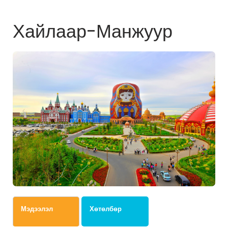
Хайлаар-Манжуур
Мэдээлэл
Хөтөлбөр