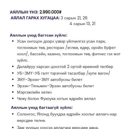
АЯЛЛЫН ҮНЭ:
2.990.000₮
АЯЛАЛ ГАРАХ ХУГАЦАА:
3 сарын 21, 26
4 сарын 13, 21
Аяллын үнэд багтсан зүйлс:
Усан онгоцон дээрх үзвэр үйлчилгээ усан парк,
тоглоомын төв, ресторан /өглөө, өдөр, оройн буфет
хоол/, бассейн, казино, тоглоомын төв, фитнес гэх мэт
зүйлс.
Далайруу харсан цонхтой
2
ортой өрөөний төлбөр
УБ-ЗМҮ-УБ галт тэрэгний тасалбар /купе вагон/
ЗМҮ-Эрээн-ЗМҮ
автобусны билет
Эрээн-Тяньжин-Эрээн автобусны билет
Мэргэжлийн хөтөч
Чежү болон Фукоука хотын өдрийн аялал
Аяллын үнэд багтаагүй зүйлс:
Солонгос, Японд буухдаа өдрийн хоолыг аялагч нар
өөрсдөө төлнө.
Зам зуурын хүнсээ аялагчид өөрсдөө авна.