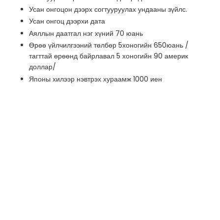
Усан онгоцон дээрх согтууруулах ундааны зүйлс.
Усан онгоц дээрхи дата
Аяллын даатгал нэг хүний 70 юань
Өрөө үйлчилгээний төлбөр
5хоногийн 650юань
/
тагттай өрөөнд байрлавал
5 хоногийн
90
америк
доллар/
Японы хилээр нэвтрэх хураамж 1000 иен