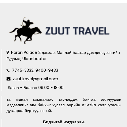
Naran Palace 2 давхар, Манлай Баатар Дамдинсүрзнгийн
Гудамж, Ulaanbaatar
7745-3333, 9400-9433
zuuttravel@gmail.com
Даваа - Баасан 09:00 - 18:00
та манай компаниас зарлагдаж байгаа аяллуудын
мэдээллийг авч байхыг хүсвэл өөрийн и-мэйл хаяг, утасны
дугаараа бүртгүүлээрэй.
Бидэнтэй нэгдээрэй.