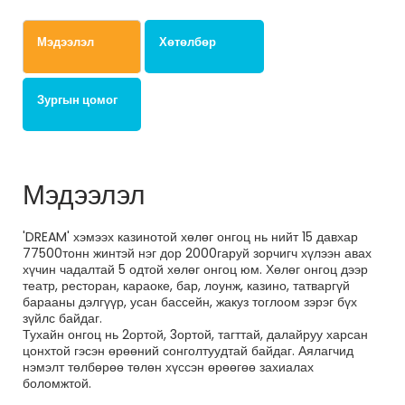
Мэдээлэл
Хөтөлбөр
Зургын цомог
Мэдээлэл
'DREAM' хэмээх казинотой хөлөг онгоц нь нийт 15 давхар
77500тонн жинтэй нэг дор 2000гаруй зорчигч хүлээн авах
хүчин чадалтай 5 одтой хөлөг онгоц юм. Хөлөг онгоц дээр
театр, ресторан, караоке, бар, лоунж, казино, татваргүй
барааны дэлгүүр, усан бассейн, жакуз тоглоом зэрэг бүх
зүйлс байдаг.
Тухайн онгоц нь 2ортой, 3ортой, тагттай, далайруу харсан
цонхтой гэсэн өрөөний сонголтуудтай байдаг. Аялагчид
нэмэлт төлбөрөө төлөн хүссэн өрөөгөө захиалах
боломжтой.