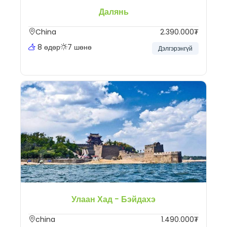
Далянь
China
2.390.000₮
8 өдөр
7 шөнө
Дэлгэрэнгүй
Улаан Хад - Бэйдахэ
china
1.490.000₮