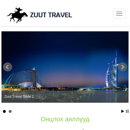
Zuut Travel Slide 1
Онцлох аяллууд