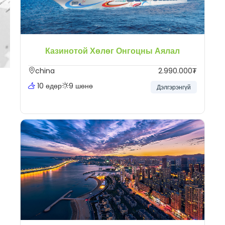
Казинотой Хөлөг Онгоцны Аялал
china
2.990.000₮
10 өдөр
9 шөнө
Дэлгэрэнгүй