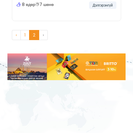
8 өдөр
7 шөнө
Дэлгэрэнгүй
‹
1
2
›