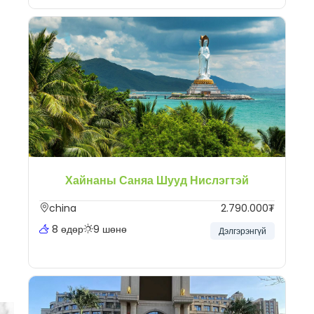
Хайнаны Саняа Шууд Нислэгтэй
china
2.790.000₮
8 өдөр
9 шөнө
Дэлгэрэнгүй