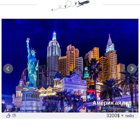
Америк аялал
3200$ + тийз