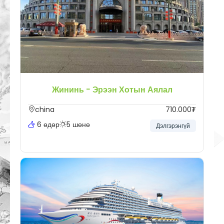
Жининь - Эрээн Хотын Аялал
china
710.000₮
6 өдөр
5 шөнө
Дэлгэрэнгүй