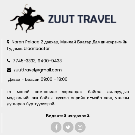
Naran Palace 2 давхар, Манлай Баатар Дамдинсүрзнгийн
Гудамж, Ulaanbaatar
7745-3333, 9400-9433
zuuttravel@gmail.com
Даваа - Баасан 09:00 - 18:00
та манай компаниас зарлагдаж байгаа аяллуудын
мэдээллийг авч байхыг хүсвэл өөрийн и-мэйл хаяг, утасны
дугаараа бүртгүүлээрэй.
Бидэнтэй нэгдээрэй.