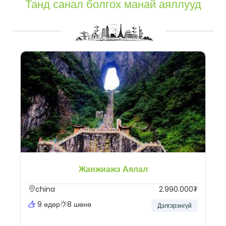
Танд санал болгох манай аяллууд
Жанжиажэ Аялал
china
2.990.000₮
9 өдөр
8 шөнө
Дэлгэрэнгүй