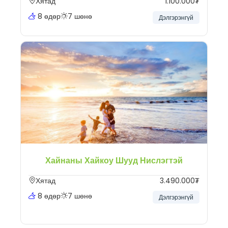
Хятад
1.100.000₮
8 өдөр
7 шөнө
Дэлгэрэнгүй
Хайнаны Хайкоу Шууд Нислэгтэй
Хятад
3.490.000₮
8 өдөр
7 шөнө
Дэлгэрэнгүй