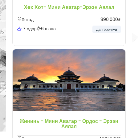
Хөх Хот- Мини Аватар-Эрээн Аялал
Хятад
890.000₮
7 өдөр
6 шөнө
Дэлгэрэнгүй
Жининь - Мини Аватар - Ордос - Эрээн
Аялал