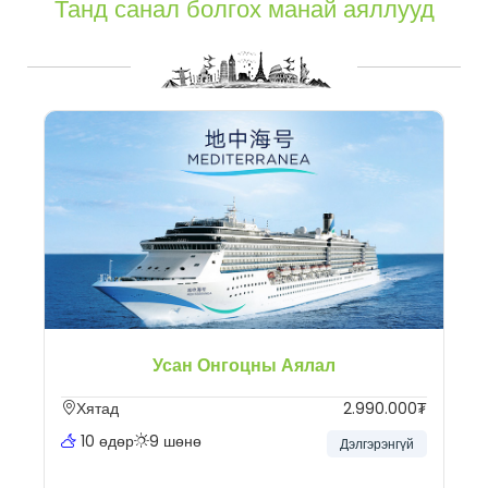
Танд санал болгох манай аяллууд
Усан Онгоцны Аялал
Хятад
2.990.000₮
10 өдөр
9 шөнө
Дэлгэрэнгүй