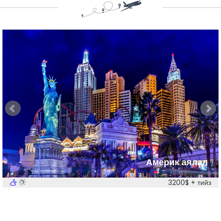
Америк аялал
3200$ + тийз