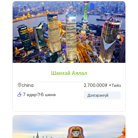
Шанхай Аялал
china
2.700.000₮ +Тийз
7 өдөр
6 шөнө
Дэлгэрэнгүй