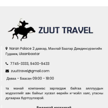
Naran Palace 2 давхар, Манлай Баатар Дамдинсүрзнгийн
Гудамж, Ulaanbaatar
7745-3333, 9400-9433
zuuttravel@gmail.com
Даваа - Баасан 09:00 - 18:00
та манай компаниас зарлагдаж байгаа аяллуудын
мэдээллийг авч байхыг хүсвэл өөрийн и-мэйл хаяг, утасны
дугаараа бүртгүүлээрэй.
Бидэнтэй нэгдээрэй.