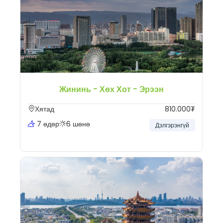
Жининь - Хөх Хот - Эрээн
Хятад
810.000₮
7 өдөр
6 шөнө
Дэлгэрэнгүй