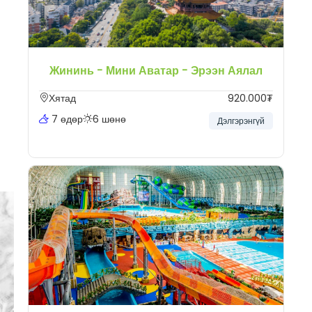
Жининь - Мини Аватар - Эрээн Аялал
Хятад
920.000₮
7 өдөр
6 шөнө
Дэлгэрэнгүй