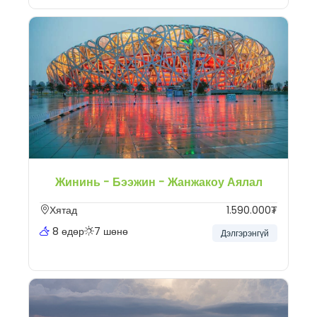
Жининь - Бээжин - Жанжакоу Аялал
Хятад
1.590.000₮
8 өдөр
7 шөнө
Дэлгэрэнгүй