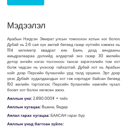
Мэдээлэл
Арабын Нэгдсэн Эмират улсын томоохон хотын нэг болох
Дубай нь 2.6 сая хүн амтай бөгөөд газар нутгийн хэмжээ нь
1114 километр квадрат юм. Баян, дээд зиндааны
амьдралаараа дэлхийд алдартай энэ газар 30 жилийн
дотор энгийн нэгэн тосгоноос тансаг зэрэглэлийн том хот
болж чадсан нь үнэхээр гайхалтай. Дубай хот нь Арабын
хойг дээр Персийн булангийн урд талд оршино. Эрт дээр
үеэс Дубайг худалдаачдын хот гэж нэрлэдэг байсан бөгөөд
150 жилийн тэртээгээс Персийн булангийн хамгийн чухал
боомт хот болон хөгжсөн ажээ.
Аяллын үнэ:
2.890.000₮ + тийз
Аяллын хугацаа:
8шөнө, 9өдөр
Аялал гарах хугацаа:
БААСАН гараг бүр
Аяллын үнэд багтсан зүйлс: