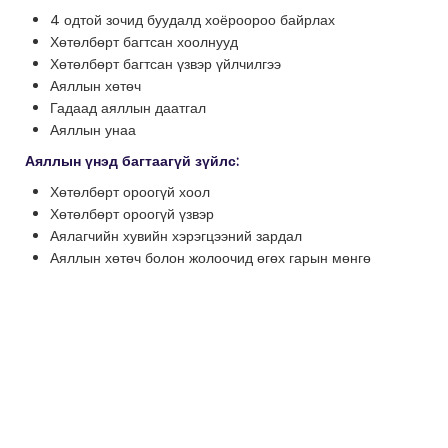
4 одтой зочид буудалд хоёроороо байрлах
Хөтөлбөрт багтсан хоолнууд
Хөтөлбөрт багтсан үзвэр үйлчилгээ
Аяллын хөтөч
Гадаад аяллын даатгал
Аяллын унаа
Аяллын үнэд багтаагүй зүйлс:
Хөтөлбөрт ороогүй хоол
Хөтөлбөрт ороогүй үзвэр
Аялагчийн хувийн хэрэгцээний зардал
Аяллын хөтөч болон жолоочид өгөх гарын мөнгө