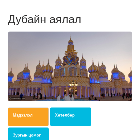
Дубайн аялал
Мэдээлэл
Хөтөлбөр
Зургын цомог