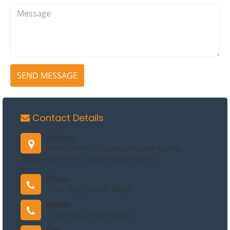
SEND MESSAGE
Contact Details
Address:
Naran Palace 2 давхар, Манлай Баатар
Дамдинсүрзнгийн Гудамж, Ulaanbaatar
Phone:
7745-3333, 9400-9433
Mobile:
7745-3333, 9400-9433