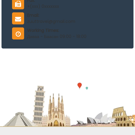
Fax:
+(xxx) 0xxxxxxx
Email:
zuuttravel@gmail.com
Working Times:
Даваа - Баасан 09:00 - 18:00