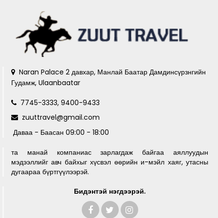
Naran Palace 2 давхар, Манлай Баатар Дамдинсүрзнгийн
Гудамж, Ulaanbaatar
7745-3333, 9400-9433
zuuttravel@gmail.com
Даваа - Баасан 09:00 - 18:00
та манай компаниас зарлагдаж байгаа аяллуудын
мэдээллийг авч байхыг хүсвэл өөрийн и-мэйл хаяг, утасны
дугаараа бүртгүүлээрэй.
Бидэнтэй нэгдээрэй.