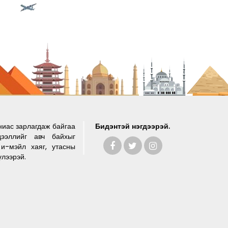
ниас зарлагдаж байгаа
Бидэнтэй нэгдээрэй.
ээллийг авч байхыг
и-мэйл хаяг, утасны
үлээрэй.