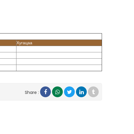
Хугацаа
Share :