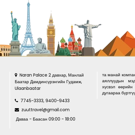
та манай компа
Naran Palace 2 давхар, Манлай
аяллуудын мэд
Баатар Дамдинсүрзнгийн Гудамж,
хүсвэл өөрийн 
Ulaanbaatar
дугаараа бүртгү
7745-3333, 9400-9433
zuuttravel@gmail.com
Даваа - Баасан 09:00 - 18:00