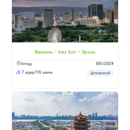
Жининь - Хөх Хот - Эрээн
Хятад
810.000₮
7 өдөр
6 шөнө
Дэлгэрэнгүй