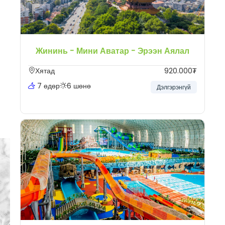
Жининь - Мини Аватар - Эрээн Аялал
Хятад
920.000₮
7 өдөр
6 шөнө
Дэлгэрэнгүй