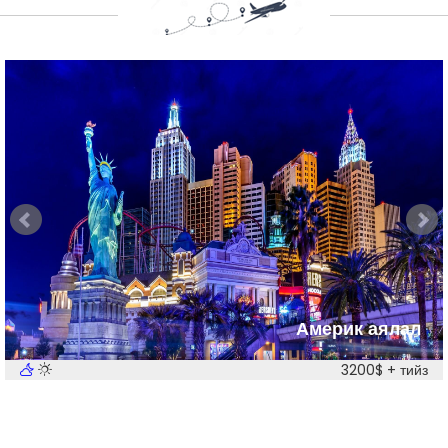
Америк аялал
3200$ + тийз