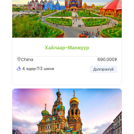
Хайлаар-Манжуур
China
690.000₮
4 өдөр
3 шөнө
Дэлгэрэнгүй