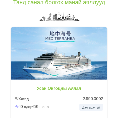
Танд санал болгох манай аяллууд
Усан Онгоцны Аялал
Хятад
2.990.000₮
10 өдөр
9 шөнө
Дэлгэрэнгүй