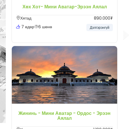
Хөх Хот- Мини Аватар-Эрээн Аялал
Хятад
890.000₮
7 өдөр
6 шөнө
Дэлгэрэнгүй
Жининь - Мини Аватар - Ордос - Эрээн
Аялал