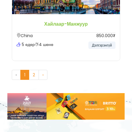
Хайлаар-Манжуур
China
850.000₮
5 өдөр
4 шөнө
Дэлгэрэнгүй
‹
1
2
›