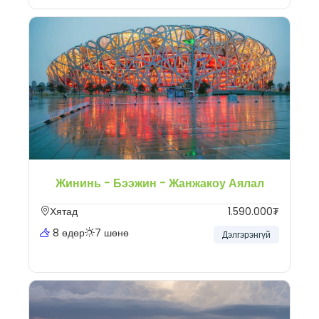
Жининь - Бээжин - Жанжакоу Аялал
Хятад
1.590.000₮
8 өдөр
7 шөнө
Дэлгэрэнгүй