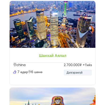
Шанхай Аялал
china
2.700.000₮ +Тийз
7 өдөр
6 шөнө
Дэлгэрэнгүй