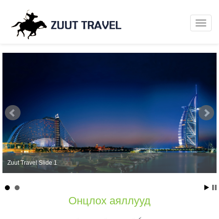
Zuut Travel Slide 1
Онцлох аяллууд