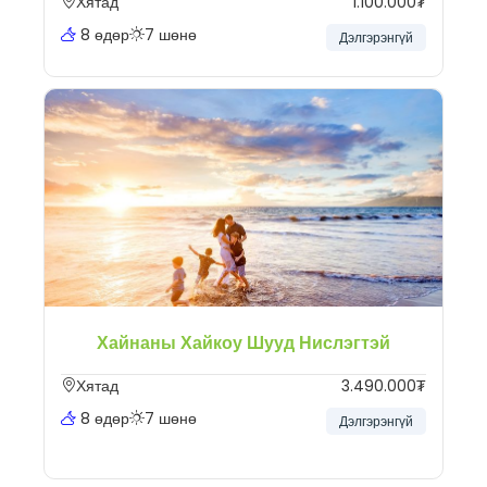
Хятад
1.100.000₮
8 өдөр
7 шөнө
Дэлгэрэнгүй
Хайнаны Хайкоу Шууд Нислэгтэй
Хятад
3.490.000₮
8 өдөр
7 шөнө
Дэлгэрэнгүй