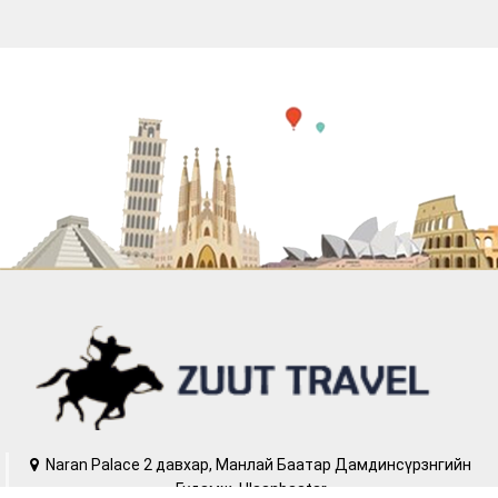
Naran Palace 2 давхар, Манлай Баатар Дамдинсүрзнгийн
Гудамж, Ulaanbaatar